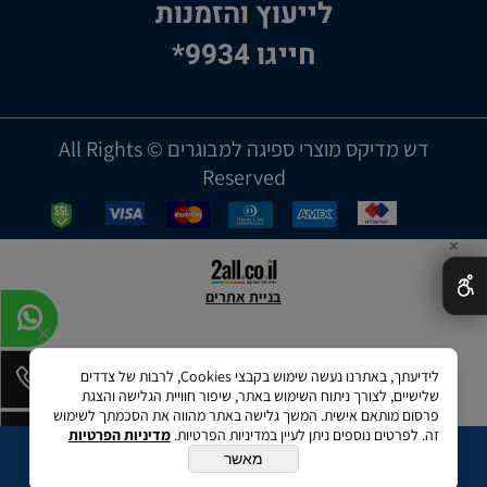
לייעוץ והזמנות
חייגו 9934*
דש מדיקס מוצרי ספיגה למבוגרים © All Rights
Reserved
✕
בניית אתרים
לידיעתך, באתרנו נעשה שימוש בקבצי Cookies, לרבות של צדדים
שלישיים, לצורך ניתוח השימוש באתר, שיפור חוויית הגלישה והצגת
פרסום מותאם אישית. המשך גלישה באתר מהווה את הסכמתך לשימוש
זה. לפרטים נוספים ניתן לעיין במדיניות הפרטיות.
מדיניות הפרטיות
מאשר
הוספה לסל