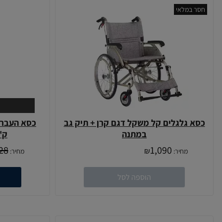
חסר במלאי
כסא גלגלים קל משקל דגם קרן + תיק גב
במתנה
ק"
28
1,090
₪
מחיר:
מחיר:
הוספה לסל