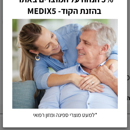
בהזנת הקוד- MEDIX5
42.075 ש"ח לחב'
בקניית 12 חב'
חיתולים למבוגרים נועם
חיתולים למבוגרים נועם אול
אקסטרא סטרונג מידה L
נייט מידה L
53
62
48
45.90
₪
₪
₪
₪
הוספה לסל
הוספה לסל
מוצרים אחרונים שנצפו
הוספת חוות דעת
*למעט מוצרי ספיגה ומזון רפואי