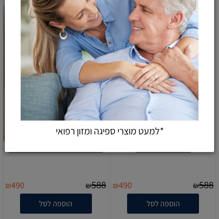
*למעט מוצרי ספיגה ומזון רפואי
רולטור דגם תות
רולטור 3 גלגלים דגם טוליפ
588
588
490
490
₪
₪
₪
₪
הוספה לסל
הוספה לסל