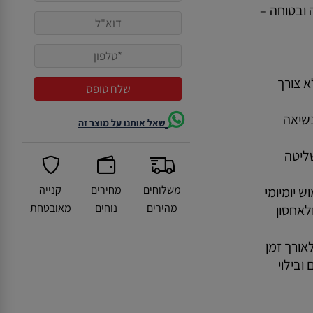
אמיתי לצורך בתנועה יומיומית רגועה ובטוחה –
• קיפול חשמלי בלחיצת כפתור – ללא צורך
• מבנה אלומיניום קל ועמיד – נוח לנשיאה
שאל אותנו על מוצר זה
• יציבות גבוהה בנסיעה – לביטחון ושליטה
משלוחים
מחירים
קנייה
 יומיומי
מהירים
נוחים
מאובטחת
• קומפקטית – נכנסת בקלות לרכב ולאחסון
אורך זמן
• מתאימה ליציאות יומיומיות, סידורים ובילוי