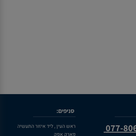
סניפים:
077-80
ראש העין , ליד איזור התעשיה
פארק אפק