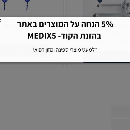
5% הנחה על המוצרים באתר
בהזנת הקוד- MEDIX5
מנוף חשמלי למשקל עד 180 ק"ג דגם
ערסל לרחצה
אומגה
599
₪
מחיר:
5,1
3,900
₪
₪
מחיר מבצע:
הוספה לסל
הוספה לסל
*למעט מוצרי ספיגה ומזון רפואי