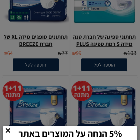
תחתוני ספיגה של חברת טנה
תחתונים סופגים מידה XL של
מידה S רמת ספיגה PLUS
חברת BREEZE
77
103
64
99
₪
₪
₪
₪
הוספה לסל
הוספה לסל
5% הנחה על המוצרים באתר
בהזנת הקוד- MEDIX5