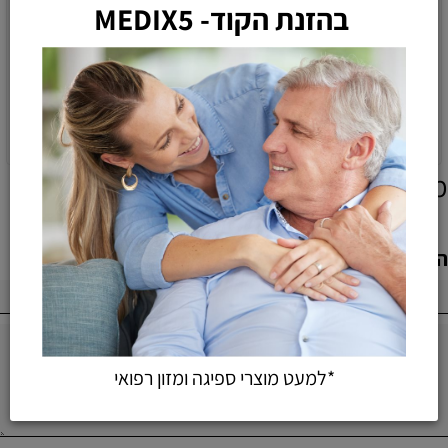
תחתונים סופגים מידה M של
תחתונים סופגים מידה L של
חברת BREEZE
חברת BREEZE
77
77
64
64
₪
₪
₪
₪
הוספה לסל
הוספה לסל
מוצרים אחרונים שנצפו
הוספת חוות דעת
*למעט מוצרי ספיגה ומזון רפואי