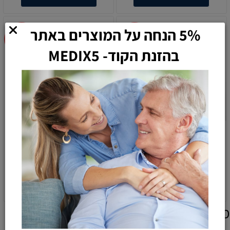
5% הנחה על המוצרים באתר
בהזנת הקוד- MEDIX5
סופגן שקמה L אקסטרה סופר
פד סופג של חברת אברי סאן
מיקרו 2
55
58
45
49
₪
₪
₪
₪
הוספה לסל
הוספה לסל
מוצרים אחרונים שנצפו