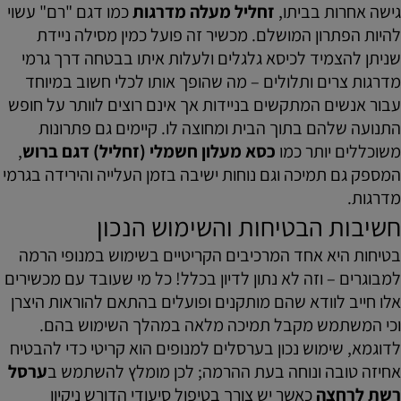
גישה אחרות בביתו,
זחליל מעלה מדרגות
כמו דגם "רם" עשוי
להיות הפתרון המושלם. מכשיר זה פועל כמין מסילה ניידת
שניתן להצמיד לכיסא גלגלים ולעלות איתו בבטחה דרך גרמי
מדרגות צרים ותלולים – מה שהופך אותו לכלי חשוב במיוחד
עבור אנשים המתקשים בניידות אך אינם רוצים לוותר על חופש
התנועה שלהם בתוך הבית ומחוצה לו. קיימים גם פתרונות
משוכללים יותר כמו
כסא מעלון חשמלי (זחליל) דגם ברוש
,
המספק גם תמיכה וגם נוחות ישיבה בזמן העלייה והירידה בגרמי
מדרגות.
חשיבות הבטיחות והשימוש הנכון
בטיחות היא אחד המרכיבים הקריטיים בשימוש במנופי הרמה
למבוגרים – וזה לא נתון לדיון בכלל! כל מי שעובד עם מכשירים
אלו חייב לוודא שהם מותקנים ופועלים בהתאם להוראות היצרן
וכי המשתמש מקבל תמיכה מלאה במהלך השימוש בהם.
לדוגמא, שימוש נכון בערסלים למנופים הוא קריטי כדי להבטיח
אחיזה טובה ונוחה בעת ההרמה; לכן מומלץ להשתמש ב
ערסל
רשת לרחצה
כאשר יש צורך בטיפול סיעודי הדורש ניקיון