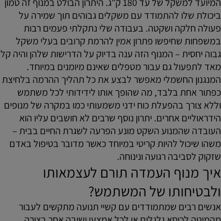
המיועד למשקל של עד 180 ק"ג. היתרון הבולט במנוף זה טמון
ביכולת שלו להתמודד עם משקלים גבוהים תוך שמירה על
פעולה חלקה ושקטה. בעבודה שלי נתקלתי פעמים רבות
במשפחות שחיפשו פתרון אמין להרמת קרובים בעלי משקל
גבוה יחסית – המנוף הזה ענה בדיוק על הדרישות שלהן והיה קל
מאד לתפעול גם עבור מטפלים שאינם מיומנים במיוחד.
המנגנון החשמלי מאפשר לבצע את כל תהליך ההרמה בלחיצת
כפתור אחת בלבד, מה שהופך אותו לידידותי לכל משתמש
וללא צורך בהפעלת כוח ידני משמעותי כמו במקרה של מנופים
הידראוליים אחרים. יתרון נוסף שרבים לא חושבים עליו הוא
העובדה שהמנוע השקט מונע הפרעה לשגרת החיים בבית –
משהו שיכול להיות קריטי במיוחד כאשר מדובר בטיפול באדם
שזקוק לסביבה רגועה ונינוחה.
איך מנוף העמדה תורם לעצמאותו
ולבטיחותו של המשתמש?
אנשים רבים שמתמודדים עם קשיי תנועה מתקשים לעבור
מהמיטה לכיסא גלגלים או לכל אמצעי ישיבה אחר בצורה