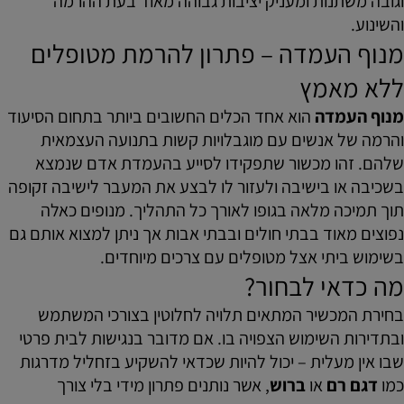
וגובה משתנות ומעניק יציבות גבוהה מאוד בעת ההרמה
והשינוע.
מנוף העמדה – פתרון להרמת מטופלים
ללא מאמץ
מנוף העמדה
הוא אחד הכלים החשובים ביותר בתחום הסיעוד
והרמה של אנשים עם מוגבלויות קשות בתנועה העצמאית
שלהם. זהו מכשור שתפקידו לסייע בהעמדת אדם שנמצא
בשכיבה או בישיבה ולעזור לו לבצע את המעבר לישיבה זקופה
תוך תמיכה מלאה בגופו לאורך כל התהליך. מנופים כאלה
נפוצים מאוד בבתי חולים ובבתי אבות אך ניתן למצוא אותם גם
בשימוש ביתי אצל מטופלים עם צרכים מיוחדים.
מה כדאי לבחור?
בחירת המכשיר המתאים תלויה לחלוטין בצורכי המשתמש
ובתדירות השימוש הצפויה בו. אם מדובר בנגישות לבית פרטי
שבו אין מעלית – יכול להיות שכדאי להשקיע בזחליל מדרגות
כמו
דגם רם
או
ברוש
, אשר נותנים פתרון מידי בלי צורך