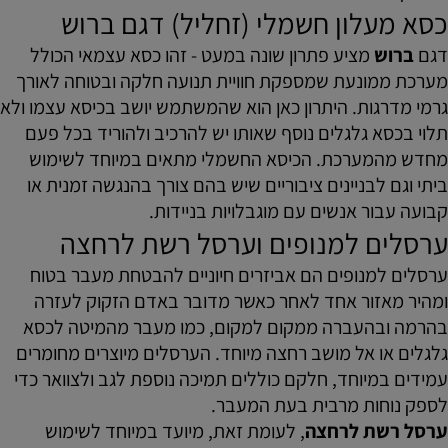
כסא מעלון חשמלי (זחליל) דגם ברוש
דגם
ברוש
מציע פתרון שונה במעט - זהו כסא עצמאי הכולל
מערכת ממונעת שמספקת חוויית תנועה חלקה ובטוחה לאורך
גרמי מדרגות. היתרון כאן הוא שהמשתמש יושב בכיסא עצמו ולא
תלוי בכסא גלגלים נוסף שאותו יש להרכיב ולהוריד בכל פעם
מחדש מהמערכת. הכיסא החשמלי מתאים במיוחד לשימוש
ביתי וגם לבניינים ציבוריים שיש בהם צורך בהנגשה זמנית או
קבועה עבור אנשים עם מוגבלויות בניידות.
ערסלים למנופים וערסל רשת לרחצה
ערסלים למנופים הם אביזרים חיוניים להבטחת מעבר בטוח
ומהיר מאזור אחד לאחר כאשר מדובר באדם הזקוק לעזרה
בהרמה ובהעברה ממקום למקום, כמו מעבר מהמיטה לכסא
גלגלים או אל מושב רחצה מיוחד. הערסלים מיוצרים מחומרים
עמידים במיוחד, חלקם כוללים תמיכה נוספת לגב ולצוואר כדי
לספק נוחות מרבית בעת המעבר.
ערסל רשת לרחצה
, לעומת זאת, מיועד במיוחד לשימוש