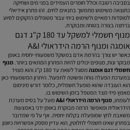
בסביבה רטובה וכולל חומרים העמידים בפני מים ושחיקה
כתוצאה משימוש מתמשך בתנאים לחים. זהו פתרון אידיאלי
למוסדות רפואיים ולשימוש ביתי עבור מטופלים הזקוקים לסיוע
ברחצה בצורה בטוחה ומבוקרת.
מנוף חשמלי למשקל עד 180 ק"ג דגם
אומגה ומנוף הרמה הידראולי A&I
כאשר יש צורך בהרמת אדם במשקל משמעותי יחסית באופן
מבוקר ונוח, מנופים יכולים להיות הפתרון המתאים ביותר.
מנוף
חשמלי דגם אומגה
מסוגל לשאת עד 180 ק"ג והוא מצויד
במערכת הפעלה נוחה ופשוטה לתפעול. היתרון המשמעותי כאן
הוא העובדה שהוא מופעל חשמלית, כלומר דורש מינימום
מאמץ פיזי מצד המטפל בזמן השימוש בו.
לעומתו,
מנוף הרמה הידראולי A&I
פועל על בסיס מערכת
הידראולית ומאפשר הרמה מבוקרת באופן ידני באמצעות
משאבת לחץ שמופעלת בקלות יחסית. אף על פי שמדובר
בפתרון שאינו חשמלי לחלוטין, הוא עדיין מספק אפשרויות כיוונון