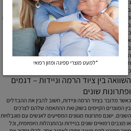
גדולים.
בעבודתי אני תמיד ממליץ עליו בעיקר לבתים פרטיים שבהם
צריך פתרון מידי אבל בלי השקעה גדולה מדי בתשתיות נוספות
בבית עצמו או הצורך בחשמל רציף להפעלתו לאורך כל היום
כולו בלי תלות בסוללות נטענות מתקדמות מאוד שדורשות
אחזקה מסוימת לאורך זמן כדי לעבוד בצורה האופטימלית
ביותר האפשרית לכם בסביבה הביתית שלכם עצמכם בלי
הפרעות נוספות אחרות שעלולות לצוץ במהלך הזמן בו
*למעט מוצרי ספיגה ומזון רפואי
תשתמשו בו באופן רציף וקבוע יום-יום בלי יוצאים מן הכלל
כמעט!
השוואה בין ציוד הרמה וניידות – דגמים
ופתרונות שונים
כאשר מדובר בציוד הרמה וניידות, חשוב להבין את ההבדלים
בין המוצרים הקיימים בשוק ואת ההתאמה שלהם לצרכים
השונים. ישנם פתרונות מגוונים המסייעים לאנשים עם מוגבלויות
או מצבים רפואיים שונים בניידות ובהתנהלות היומיומית, וכל
מוצר מתוכנן לתת מענה ייחודי לאתגר אחר. להלן נסקור את