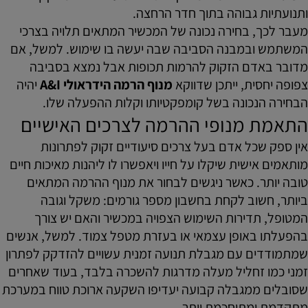
ותנועתיות גבוהה בתוך חדר הרחצה.
מעבר לכך, בחירה נכונה של המכשיר המתאים תלויה בצרכי
המשתמש ובמבנה הסביבה שבה יעשה בו שימוש. למשל, אם
מדובר באדם הזקוק להרמות תכופות אבל נמצא בסביבה
צפופה יחסית, ייתכן שדווקא
מנוף הרמה הידראולי A&I
יהיה
הבחירה הנכונה בשל קומפקטיותו וקלות ההפעלה שלו.
התאמת מנופי ההרמה לצרכים האישיים
אין ספק שכל אדם בעל צרכים סיעודיים זקוק לפתרונות
מותאמים אישית שיקלו על חייו ויאפשרו לו ליהנות מאיכות חיים
טובה יותר. כאשר ניגשים לבחור את מנוף ההרמה המתאים
ביותר, חשוב לקחת בחשבון מספר גורמים: משקל וגובה
המטופל, תדירות השימוש הצפויה במכשיר והאם יש צורך
בהפעלתו באופן עצמאי או בעזרת מטפל צמוד. למשל, אנשים
שמתמודדים עם מגבלת תנועה זמנית עשויים להזדקק לפתרון
זמני כמו זחליל מעלה מדרגות להשכרה בלבד, בעוד שאחרים
שסובלים ממגבלה קבועה יעדיפו השקעה ארוכת טווח במערכת
מתקדמת ומתוחכמת יותר.