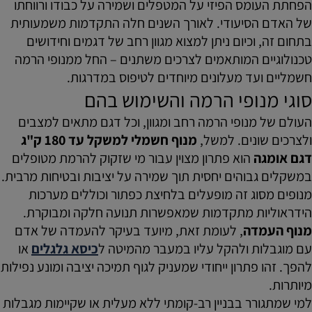
הפחתת העומס הפיזי על המטפלים ושמירה על כבודו ורווחתו
של האדם הסיעודי. לאורך השנים חלה התקדמות משמעותית
בתחום זה, וכיום ניתן למצוא מגוון רחב של דגמים וחידושים
טכנולוגיים המותאמים לצרכים משתנים – החל ממנופי הרמה
חשמליים ועד מעלונים מיוחדים לטיפוס במדרגות.
סוגי מנופי הרמה והשימוש בהם
העולם של מנופי הרמה רחב ומגוון, וכל דגם מתאים למצבים
ולצרכים שונים. למשל,
מנוף חשמלי למשקל עד 180 ק"ג
דגם אומגה
הוא פתרון מצוין עבור מי שזקוק להרמת מטופלים
במשקלים גבוהים יחסית תוך שמירה על יציבות ובטיחות מרבית.
מנופים מסוג זה מופעלים בלחיצת כפתור וכוללים מערכות
הידראוליות מתקדמות שמאפשרות תנועה חלקה ומבוקרת.
מנוף העמדה
, לעומת זאת, מיועד בעיקר להעמדה של אדם
עם מוגבלות ולהקל עליו במעבר מהמיטה ל
כיסא גלגלים
או
להפך. זהו פתרון ייחודי שמעניק לגוף תמיכה יציבה ומונע נפילות
מיותרות.
למי שמתגורר בבניין רב-קומתי ללא מעלית או שקיימות מגבלות