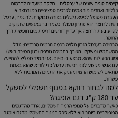
קיימים סוגים שונים של ערסלים – חלקם מיועדים להרמות
כלליות ואחרים מותאמים לצרכים ספציפיים כמו רחצה או
העברת מטופל לכיסא גלגלים בצורה מבוקרת. לדוגמה, ערסל
רשת לרחצה הוא פתרון מעולה כשמדובר באנשים שזקוקים
לסיוע בעת הרחצה אך עדיין דורשים זרימת מים חופשית דרך
החומר.
הבחירה בערסל הנכון תלויה בכמה גורמים מרכזיים: גודל
המשתמש ומשקלו, הצורך בתמיכה נוספת (כגון תמיכת ראש)
וסוג הפעולות שהוא מבצע ביום-יום. אני תמיד ממליץ להתייעץ
עם אנשי מקצוע לפני רכישת ערסל כדי לוודא שהוא באמת
מתאים לשימוש הרצוי ומעניק את התמיכה המרבית ללא
פשרות.
למה לבחור דווקא במנוף חשמלי למשקל
עד 180 ק"ג דגם אומגה?
כאשר מדברים על מנופי הרמה חשמליים, אחד מהדגמים
הפופולריים ביותר הוא ללא ספק המנוף החשמלי מדגם אומגה