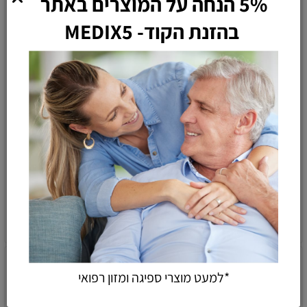
5% הנחה על המוצרים באתר
בהזנת הקוד- MEDIX5
כסא רחצה שירותים למידות
כסא רחצה ושירותים נייד
מיוחדות
Bonn
2,028
1,620
1,690
1,350
₪
₪
₪
₪
הוספה לסל
הוספה לסל
*למעט מוצרי ספיגה ומזון רפואי