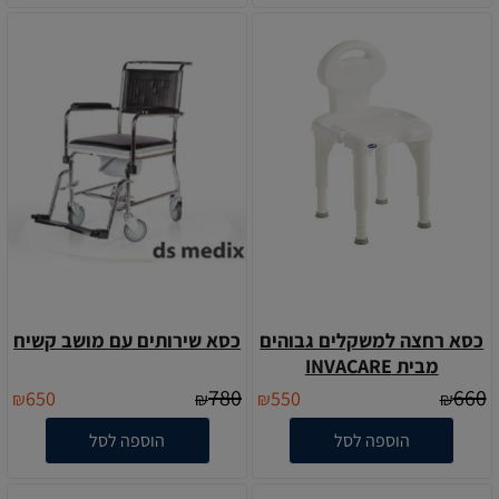
כסא רחצה למשקלים גבוהים
כסא שירותים עם מושב קשיח
מבית INVACARE
780
660
650
550
₪
₪
₪
₪
הוספה לסל
הוספה לסל