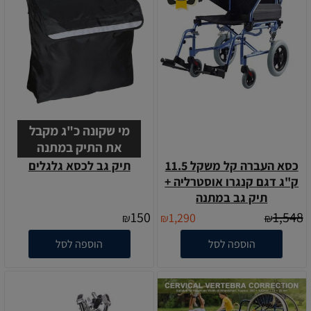
מי שקונה כ"ג מקבל
את התיק במתנה
כסא העברה קל משקל 11.5
תיק גב לכסא גלגלים
ק"ג דגם קנגרו אוסטרליה +
תיק גב במתנה
150
1,548
1,290
₪
₪
₪
הוספה לסל
הוספה לסל