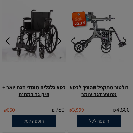
רולטור מתקפל שהופך לכסא
כסא גלגלים מוסדי דגם יואב +
ממונע דגם עומר
תיק גב במתנה
780
4,800
650
3,999
₪
₪
₪
₪
הוספה לסל
הוספה לסל