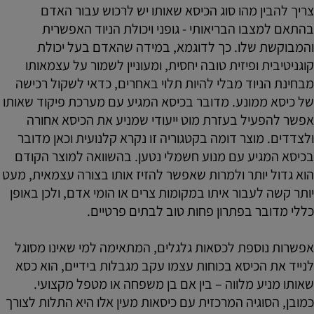
צריך להבין מהו סוג הכיסא שאותו יש לרכוש עבור האדם
בהתאם למצבו הבריאותי - גופני ויכולת הניוד האפשרית
והמבוקשת שלו. כך לדוגמא, במידה שהאדם בעל יכולת
קוגניטיבית ופיזית טובה יחסית, ומעוניין לשמור על עצמאותו
מבחינת הניוד מבלי להיות תלוי באחרים, כדאי לשקול רכישה
של כיסא ממונע. מדובר בכיסא המגיע עם מערכת פיקוד שאותו
אפשר להפעיל בעזרת מוט ייעודי שמניע את הכיסא אחורה
ולצדדים. מוצר דומה בקטגוריה זו נקרא קלנועית וכאן מדובר
בכיסא המגיע עם מנוע חשמלי נטען. בהשוואה למוצר הקודם
הוא גדול יותר ולמרות שאפשר להזיז אותו בצורה עצמאית, מעט
יותר קשה לעבור איתו במקומות צרים או הומי אדם, ולכן באופן
כללי מדובר בפתרון פחות טוב לבתים פרטיים.
אפשרות נוספת לכסאות גלגלים, המתאימה למי שאינו מסוגל
לנייד את הכיסא בכוחות עצמו עקב מגבלות בידיים, הוא כסא
שאותו מניע מלווה – בין אם בן משפחה או מטפל מקצועי.
כמובן, הסוגיה המרכזית עם כיסאות מעין אלו היא התלות לצורך