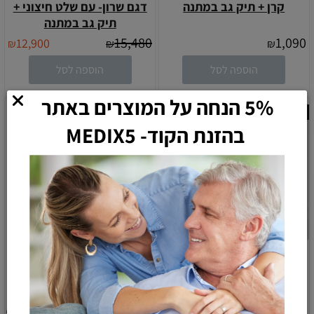
קרן + תיק גב במתנה
דגם שרון- עם שלט חיצוני +
תיק גב במתנה
15,480
1,090
12,900
₪
₪
₪
הוספה לסל
הוספה לסל
5% הנחה על המוצרים באתר
חסר במלאי
חסר במלאי
בהזנת הקוד- MEDIX5