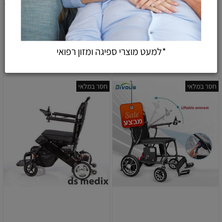
כסא גלגלים קל משקל דגם
כסא העברה קל משקל דגם גל
גיא
990
1,090
690
₪
₪
₪
*למעט מוצרי ספיגה ומזון רפואי
הוספה לסל
הוספה לסל
חסר במלאי
חסר במלאי