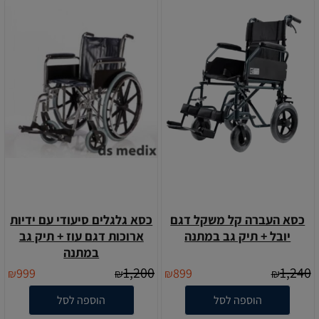
כסא העברה קל משקל דגם
כסא גלגלים סיעודי עם ידיות
יובל + תיק גב במתנה
ארוכות דגם עוז + תיק גב
במתנה
1,200
1,240
999
899
₪
₪
₪
₪
הוספה לסל
הוספה לסל