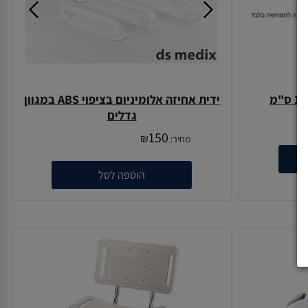
ידית אחיזה אלומיניום בציפוי ABS במגוון
גדלים
150
₪
מחיר:
הוספה לסל