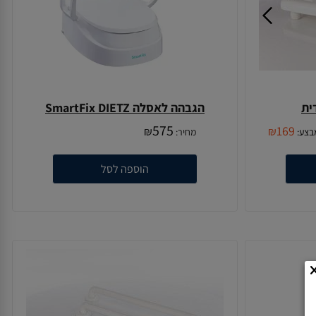
ית
הגבהה לאסלה SmartFix DIETZ
575
169
₪
₪
בצע:
מחיר:
הוספה לסל