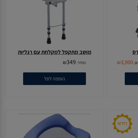
דס
מושב מתקפל למקלחת עם רגליות
349
3,900
₪
₪
ע:
מחיר:
הוספה לסל