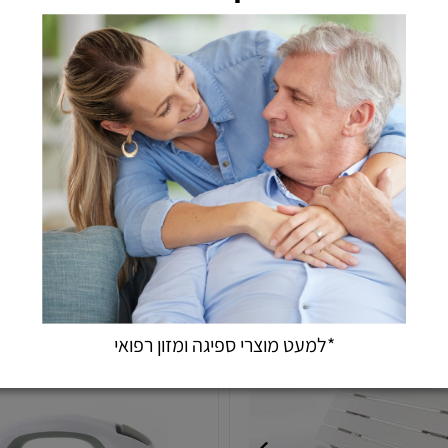
צה טלסקופי עם ידיות
הגבהה לאסלה עם מכסה 10 ס"מ
130
26
220
₪
₪
₪
מחיר מבצע:
מחיר:
הוספה לסל
הוספה לסל
*למעט מוצרי ספיגה ומזון רפואי