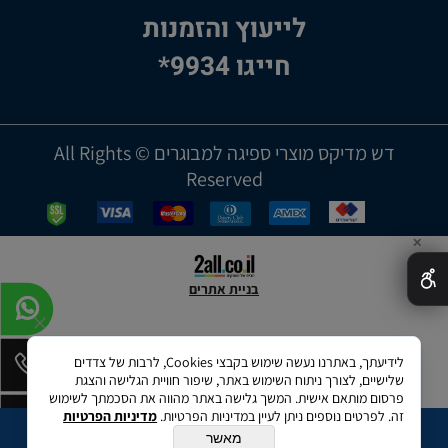
לייעוץ והזמנות
חייגו 9934*
דש מדיקס מוצרי ספיגה למבוגרים © All Rights
Reserved
✕
בניית אתרים
לידיעתך, באתרנו נעשה שימוש בקבצי Cookies, לרבות של צדדים
שלישיים, לצורך ניתוח השימוש באתר, שיפור חוויית הגלישה והצגת
פרסום מותאם אישית. המשך גלישה באתר מהווה את הסכמתך לשימוש
זה. לפרטים נוספים ניתן לעיין במדיניות הפרטיות.
מדיניות הפרטיות
מאשר
הוספה לסל