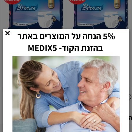
5% הנחה על המוצרים באתר
בהזנת הקוד- MEDIX5
תחתונים סופגים מידה M של
תחתונים סופגים מידה L של
חברת BREEZE
חברת BREEZE
77
77
64
64
₪
₪
₪
₪
הוספה לסל
הוספה לסל
מוצרים אחרונים שנצפו
הוספת חוות דעת