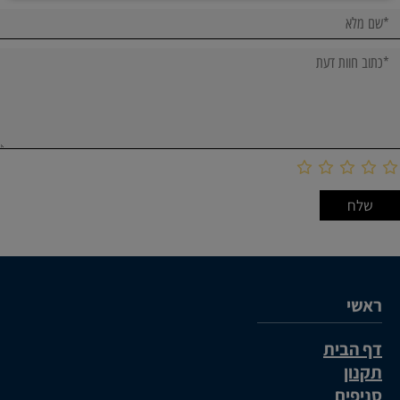
*למעט מוצרי ספיגה ומזון רפואי
ראשי
דף הבית
תקנון
סניפים