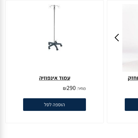
חזק
עמוד אינפוזיה
290
₪
מחיר:
הוספה לסל