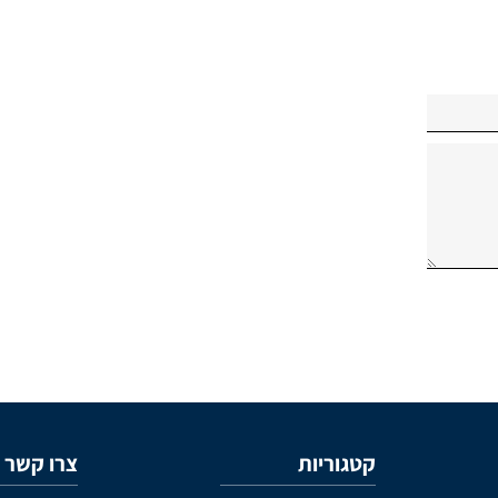
*למעט מוצרי ספיגה ומזון רפואי
קטגוריות
צרו קשר