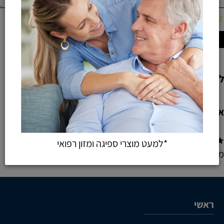
לקוחות ממליצים
אביטל דוד
*למעט מוצרי ספיגה ומזון רפואי
מעונייןבכסא לאמבטיה .הליכון.ומקל סבא
ראשי