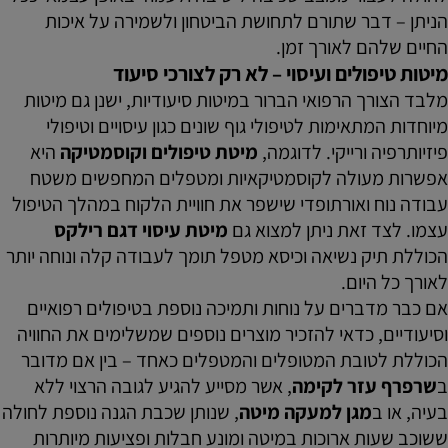
הניתן – דבר שתורם לתחושת הביטחון ולשמירה על איכות
החיים שלהם לאורך זמן.
מיטות טיפולים ועיסוי – לא רק לצורכי סיעוד
מלבד הצורך הרפואי הברור במיטות סיעודיות, ישנן גם מיטות
מיוחדות המתאימות לטיפולי גוף שונים כגון עיסויים וטיפולי
פיזיותרפיה ורייקי. לדוגמה,
מיטת טיפולים וקוסמטיקה
היא
אפשרות מעולה לקוסמטיקאיות ומטפלים המחפשים משטח
עבודה נוח ואורתופדי שישפר את חוויית הלקוח במהלך הטיפול
עצמו. לצד זאת ניתן למצוא גם
מיטת עיסוי דגם רילקס
הכוללת תיק נשיאה וכיסא מטפל תומך לעבודה קלה ונוחה יותר
לאורך כל היום.
אם כבר מדברים על נוחות ותמיכה נוספת בטיפולים רפואיים
וסיעודיים, כדאי להזכיר מוצרים נוספים שמשלימים את החוויה
הכוללת לטובת המטופלים והמטפלים כאחד – בין אם מדובר
ב
שרפרף עזר לקימה
, אשר מסייע להגיע לגובה הרצוי ללא
בעיה, או ב
מגן למעקה מיטה
, שנותן שכבת הגנה נוספת לחולה
ששוכב שעות ארוכות במיטה ומונע חבלות ופציעות מיותרות