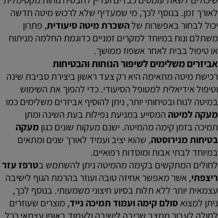
לאורך זמן. בנוסף לכך, מי שמעדיף שלא לרכוש מיטה חדשה
יכול לבחור באפשרות של
השכרת מיטה סיעודית
, פתרון
משתלם ונוח במיוחד למקרים זמניים כדוגמת החלמה מניתוח
או טיפול בבית לאחר אשפוז ממושך.
אביזרים משלימים לשיפור הנוחות והבטיחות
רכישת מיטה מתאימה היא רק צעד ראשון ביצירת סביבת שינה
וטיפול אידיאלית למטופל הסיעודי. כדי להפוך את השימוש
במיטה לנוח ובטיחותי יותר, ניתן להוסיף אביזרים משלימים כמו
מעקה למיטה
המסייע במניעת נפילות בעת השינה ומתן
תמיכה בזמן קימה מהמיטה. ישנם מעקות שונים כגון
מעקה
בטיחות מנירוסטה
, שהוא יציב ועמיד לאורך שנים ומתאים
במיוחד לבתי אבות ומוסדות רפואיים.
לחולים המתקשים בקימה מהמיטה ניתן להשתמש ב
טרפז עזר
ריצפתי
, אשר מאפשר אחיזה טובה ועוזר בהרמת הגוף לישיבה
עצמאית יותר ללא תלות בסיוע חיצוני משמעותי. בנוסף לכך,
ניתן למצוא
סולם קימה ועמוד תמיכה נייד
, מוצרים שעוזרים
לחולה לעבור ממצב שכיבה לישיבה ולעמוד באופן עצמאי ככל