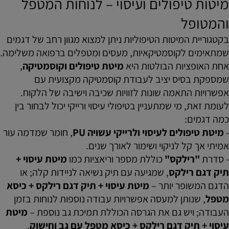
מיטות טיפולים ועיסוי – לנוחות המטפל
והמטופל
בקטגוריית המיטות הטיפוליות ניתן למצוא מגוון רחב של דגמים
שמתאימים לקוסמטיקאיות, מעסים ומטפלים ברפואה משלימה.
אחת האופציות הבולטות היא
מיטת טיפולים וקוסמטיקה
,
שמספקת בסיס יציב לעבודת קוסמטיקה מקצועית עם
אפשרויות התאמה שונות לזוויות שכיבה וישיבה של הלקוח.
לעומת זאת, מי שמתעניין בטיפולי עיסוי ורייקי יכול לבחור בין
כמה דגמים:
-
מיטת טיפולים לעיסוי ולרייקי עשויה PU
, חומר שמדמה עור
אמיתי אך קל לניקוי ושימור לאורך שנים.
- סדרת
"רילקס"
כוללת מספר וריאציות כמו
מיטת עיסוי +
תיק דגם רילקס
, שמגיעה עם תיק נשיאה לניידות קלה; או
הדגם המשופר יותר –
מיטת עיסוי + תיק דגם רילקס + כיסא
מטפל
, שנותן למעסה אפשרויות עבודה נוספות לנוחות בזמן
העבודה; ויש גם את הגרסה הכוללת תמיכת גב נוספת –
מיטת
עיסוי + תיק דגם רילקס + כיסא מטפל עם גב וחישוק
,