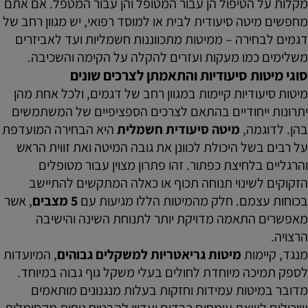
מקלות על הטיפול הן עבור המטופל והן עבור המטפל. אם אתם
מחפשים מיטה סיעודית לבית או למוסד רפואי, יש מגוון רחב של
דגמים לבחירה – ממיטות מתכווננות חשמליות ועד לאביזרים
משלימים כמו מעקות ועזרים להקלה על הקימה והשכיבה.
סוגי מיטות סיעודיות והתאמתן לצרכים שונים
מיטות סיעודיות קיימות במגוון רחב של דגמים, ולכל אחת מהן
יתרונות ייחודיים בהתאם לצרכים הספציפיים של המשתמשים
בהן. לדוגמה,
מיטה סיעודית חשמלית
היא הבחירה המועדפת
על רבים בשל היכולת לכוונן את גובה המיטה ואת זווית הראש
והרגליים בלחיצת כפתור. זהו פתרון מצוין עבור מטופלים
הזקוקים לשינוי תנוחה תכוף או כאלה המתקשים להתיישב
בכוחות עצמם. חלק מהמיטות הללו מגיעות עם
5 מצבים
, אשר
מאפשרים התאמה מדויקת יותר לתנוחת השינה והישיבה
הרצויה.
מנגד, קיימות
מיטות גריאטריות למשקלים גבוהים
, המיועדות
לספק תמיכה מיוחדת לחולים בעלי משקל גוף גבוה במיוחד.
מדובר במיטות עמידות וחזקות בעלות מנגנונים מותאמים
שיכולים לשאת עומסים כבדים ועדיין להבטיח נוחות מקסימלית