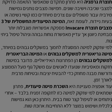
תוצרת גרמניה
היא פתרון מתקדם שמאפשר התאמה מדויקת
למצבי שכיבה וישיבה שונים. חמישה מצבים נותנים גמישות
מירבית עבור מטופלים עם צרכים מיוחדים כמו קשיי נשימה או
בעיות ניידות. לעומת זאת,
המיטה הסיעודית החשמלית של 3
מצבים תוצרת Invacare
מספקת אפשרויות מוגבלות יותר
מבחינת כיוונון אך עדיין מאפשרת נוחות גבוהה וניהול טיפול ביתי
נוח.
למי שזקוק למיטה המסוגלת לתמוך במשקלים גבוהים במיוחד,
מיטה גריאטרית למשקלים גבוהים
או
המיטה הבריאטרית
למשקלים גבוהים
הן הפתרונות האידיאליים. מדובר במיטות
חזקות ומאסיביות שנועדו לאנשים עם משקל גוף מעל הממוצע
ודורשות מבנה מחוזק כדי להבטיח יציבות ובטיחות מרבית
לאורך זמן.
עוד אופציה מעניינת היא
השכרת מיטה סיעודית
, פתרון
שמתאים למי שזקוק למיטה כזו לתקופה זמנית בלבד – אחרי
ניתוחים או לטיפול קצר טווח בבית. היתרון כאן הוא גמישות
כלכלית ושימוש במוצר ללא התחייבות ארוכת טווח.