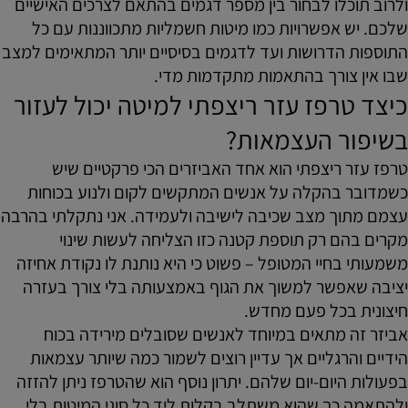
ולרוב תוכלו לבחור בין מספר דגמים בהתאם לצרכים האישיים
שלכם. יש אפשרויות כמו מיטות חשמליות מתכווננות עם כל
התוספות הדרושות ועד לדגמים בסיסיים יותר המתאימים למצב
שבו אין צורך בהתאמות מתקדמות מדי.
כיצד טרפז עזר ריצפתי למיטה יכול לעזור
בשיפור העצמאות?
טרפז עזר ריצפתי הוא אחד האביזרים הכי פרקטיים שיש
כשמדובר בהקלה על אנשים המתקשים לקום ולנוע בכוחות
עצמם מתוך מצב שכיבה לישיבה ולעמידה. אני נתקלתי בהרבה
מקרים בהם רק תוספת קטנה כזו הצליחה לעשות שינוי
משמעותי בחיי המטופל – פשוט כי היא נותנת לו נקודת אחיזה
יציבה שאפשר למשוך את הגוף באמצעותה בלי צורך בעזרה
חיצונית בכל פעם מחדש.
אביזר זה מתאים במיוחד לאנשים שסובלים מירידה בכוח
הידיים והרגליים אך עדיין רוצים לשמור כמה שיותר עצמאות
בפעולות היום-יום שלהם. יתרון נוסף הוא שהטרפז ניתן להזזה
ולהתאמה כך שהוא משתלב בקלות ליד כל סוגי המיטות בלי