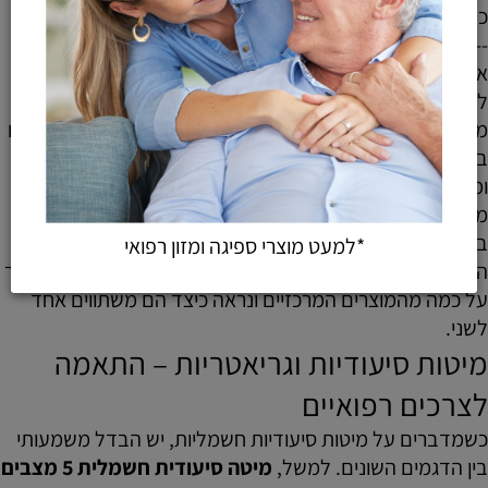
כלפי חוץ.
---
אלה היו כמה שאלות נפוצות שאני נתקל בהן שוב ושוב בנוגע
למיטות סיעודיות וטיפולים שונים – אני מקווה שזה נתן לכם
מושג ברור יותר לגבי האפשרויות השונות ומה יכול להתאים לכם
באופן אישי! כאשר בוחנים את ההבדלים בין מיטות, אביזרי עזר
ומוצרים משלימים בתחום הסיעוד, הטיפולים והעיסוי, יש לא
מעט גורמים שצריך לקחת בחשבון. הבחירה הנכונה תלויה
בצרכים האישיים של המשתמש, באיכות המוצר, בנוחות
*למעט מוצרי ספיגה ומזון רפואי
השימוש ובאפשרויות ההתאמה האישית שהוא מציע. בואו נעבור
על כמה מהמוצרים המרכזיים ונראה כיצד הם משתווים אחד
לשני.
מיטות סיעודיות וגריאטריות – התאמה
לצרכים רפואיים
כשמדברים על מיטות סיעודיות חשמליות, יש הבדל משמעותי
בין הדגמים השונים. למשל,
מיטה סיעודית חשמלית 5 מצבים