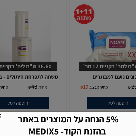
36.60 ש"ח ליח' בקניית 12 יח'
נים נועם למבוגרים
משחה לתפרחת חיתולים - בי
48
2
19
₪
₪
₪
מחיר מבצע:
מחיר:
מחיר 
5% הנחה על המוצרים באתר
הוספה לסל
הוספה לסל
בהזנת הקוד- MEDIX5