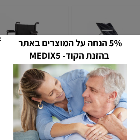
5% הנחה על המוצרים באתר
בהזנת הקוד- MEDIX5
 ריקליינר +תיק גב במתנה
כסא גלגלים מוסדי דגם יואב
במתנה
2,5
2,100
₪
₪
מחיר מבצע:
780
₪
מחיר:
מחיר מ
הוספה לסל
הוספה לסל