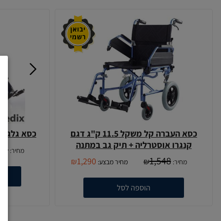
כסא העברה קל משקל 11.5 ק"ג דגם
כסא גלגלים
קנגרו אוסטרליה + תיק גב במתנה
20
מחיר:
1,548
1,290
₪
₪
מחיר:
מחיר מבצע:
הוספה לסל