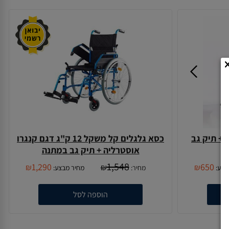
 + תיק גב
כסא גלגלים קל משקל 12 ק"ג דגם קנגרו
אוסטרליה + תיק גב במתנה
1,548
1,290
650
₪
₪
₪
בצע:
מחיר:
מחיר מבצע:
הוספה לסל