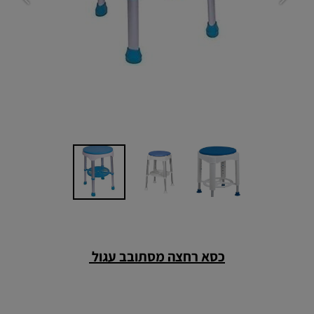
ככסרכסא תובב dri
כסא רחצה מסתובב עגול