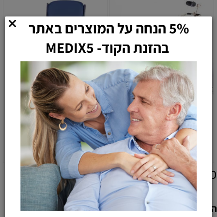
5% הנחה על המוצרים באתר
בהזנת הקוד- MEDIX5
כסא רחצה שירותים טילט
כסא רחצה שירותים מרופד
TS-CARE
540
5,820
450
4,850
₪
₪
₪
₪
הוספה לסל
הוספה לסל
מוצרים אחרונים שנצפו
*למעט מוצרי ספיגה ומזון רפואי
הוספת חוות דעת