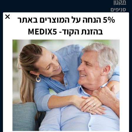
תקנון
סניפים
5% הנחה על המוצרים באתר
נגישות בחנויות כל הנוחות שבעולם
בהזנת הקוד- MEDIX5
צור קשר
מפת אתר
קטגוריות
חיתולים למבוגרים
רולטורים למבוגרים
הליכונים למבוגרים
קלנועיות
רולטור 4 גלגלים
רולטור 3 גלגלים
רולטור 2 גלגלים
רולטור מתקפל
כסאות גלגלים
*למעט מוצרי ספיגה ומזון רפואי
כסא גלגלים ממונע