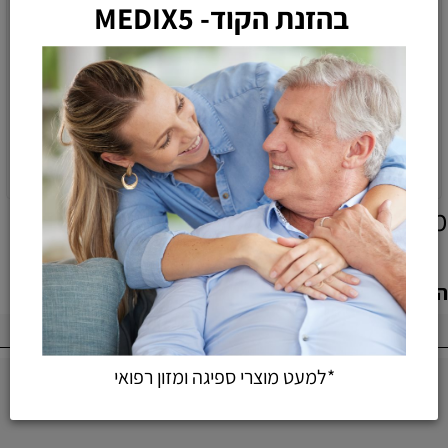
חיתול מידה S של חברת
חיתול אברי פורם S2
שיקמה
120
67
105
59
₪
₪
₪
₪
הוספה לסל
הוספה לסל
מוצרים אחרונים שנצפו
הוספת חוות דעת
*למעט מוצרי ספיגה ומזון רפואי