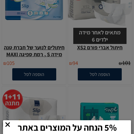
מתאים לאחר מידה
ילדים 6
חיתול אברי פורם XS2
חיתולים לנוער של חברת טנה
מידה S , רמת ספיגה MAXI
101
105
94
₪
₪
₪
הוספה לסל
הוספה לסל
5% הנחה על המוצרים באתר
בהזנת הקוד- MEDIX5