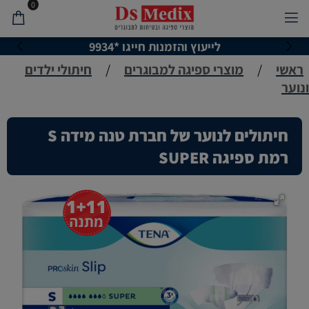
0
לייעוץ והזמנות חייגו *9934
ראשי
/
מוצרי ספיגה למבוגרים
/
חיתולי ילדים
ונוער
חיתולים לנוער של חברת טנה מידה S
רמת ספיגה SUPER