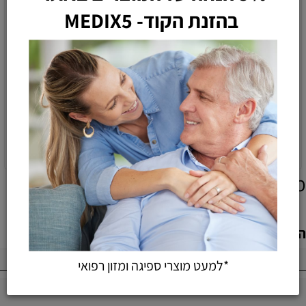
בהזנת הקוד- MEDIX5
חיתול מידה S של חברת
חיתול אברי פורם S2
שיקמה
120
67
105
59
₪
₪
₪
₪
הוספה לסל
הוספה לסל
מוצרים אחרונים שנצפו
הוספת חוות דעת
*למעט מוצרי ספיגה ומזון רפואי