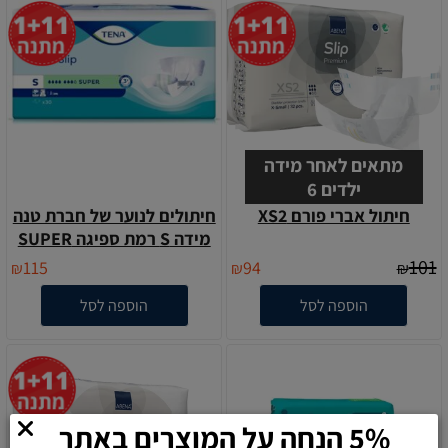
מתאים לאחר מידה
ילדים 6
חיתול אברי פורם XS2
חיתולים לנוער של חברת טנה
מידה S רמת ספיגה SUPER
101
115
94
₪
₪
₪
הוספה לסל
הוספה לסל
5% הנחה על המוצרים באתר