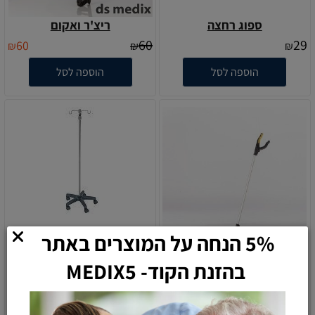
ספוג רחצה
ריצ'ר ואקום
60
29
60
₪
₪
₪
הוספה לסל
הוספה לסל
5% הנחה על המוצרים באתר
בהזנת הקוד- MEDIX5
ריצ'ר משופר מתקפל וחזק
עמוד אינפוזיה
290
60
₪
₪
הוספה לסל
הוספה לסל